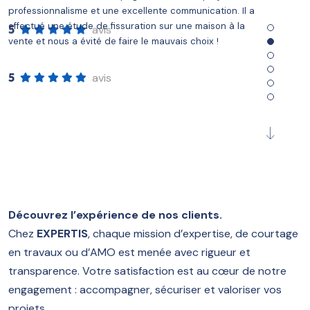
professionnalisme et une excellente communication. Il a
effectué une étude de fissuration sur une maison à la
avis
5
vente et nous a évité de faire le mauvais choix !
avis
5
Découvrez l’expérience de nos clients.
Fanny OUVRARD
Chez
EXPERTIS
, chaque mission d’expertise, de courtage
en travaux ou d’AMO est menée avec rigueur et
transparence. Votre satisfaction est au cœur de notre
Sérieux, fiables et efficace.
Une approche professionnelle de très grande qualités,
engagement : accompagner, sécuriser et valoriser vos
Un respect des délais irréprochable,
projets.