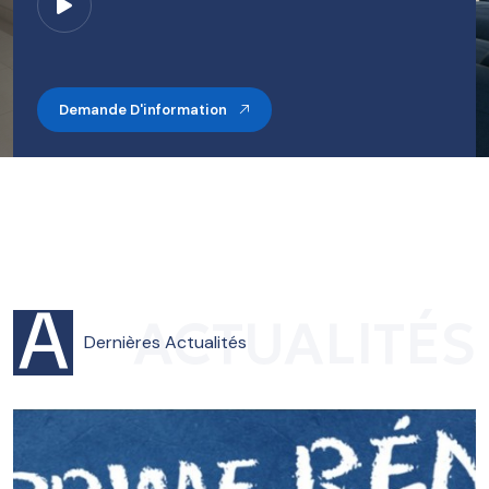
simultanément.
Ainsi ses talents professionnels mais aussi humain et
diplomatique ont permis d'avancer efficacement dans
la résolution de ce dossier.
Merci à ce grand Monsieur que je recommande
Demande D'information
absolument.
avis
5
Nicole CALABRESE
J’ai suivi mon intuition à la lecture du descriptif de la
Ste Expertis représentée par M. Da Silva que je ne
A
ACTUALITÉS
connaissais pas je recherchais sur internet une société
Dernières
Actualités
spécialisée dans les travaux concernant mon
immeuble. J’ai téléphoné, on m’a rappelée chose
quelque fois mise de côté par certaines sociétés… J’ai
apprécié le contact direct avec Mr Da silva qui a été à
mon écoute concernant mon projet. Un RV rapide a été
fixé.. tout c’est alors très bien orchestré dans les règles
de l’art. Les travaux suivis dans la réalisation ont été