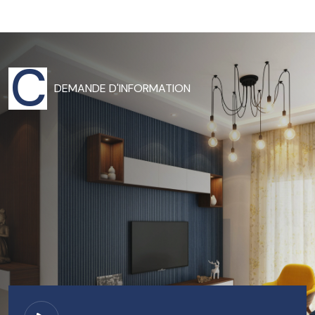
Je recommande fortement.
avis
5
C
DEMANDE D'INFORMATION
Stéphane JOURDAN
Mr Da Silva est un professionnel, particulièrement
sérieux et irréprochable. Il m'a suivi simultanément sur
un dossier d'expertise mais également en AMO afin de
traiter un problème particulièrement compliqué et que
je qualifierai même de ‘’hors norme’’ de dégradation
d'un bien en situation locative où Mairie, CCAS,
Préfecture, Agence immobilière étaient aussi impliqués