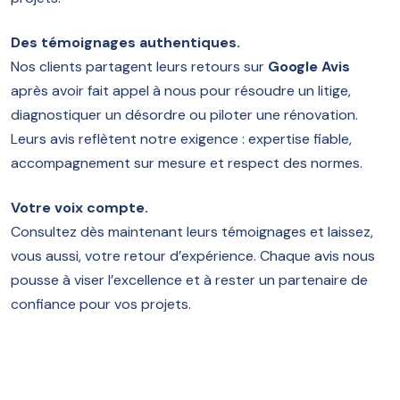
Une justesse respectable.
Trois points qui font qu' "Expertis, expertise &
Des témoignages authentiques.
rénovation" est un cabinet de confiance.
Nos clients partagent leurs retours sur
Google Avis
Prestations et conseils au rendez-vous.
après avoir fait appel à nous pour résoudre un litige,
diagnostiquer un désordre ou piloter une rénovation.
avis
5
Leurs avis reflètent notre exigence : expertise fiable,
accompagnement sur mesure et respect des normes.
Votre voix compte.
Consultez dès maintenant leurs témoignages et laissez,
Ulysse GONZALEZ
vous aussi, votre retour d’expérience. Chaque avis nous
pousse à viser l’excellence et à rester un partenaire de
confiance pour vos projets.
Je me suis tourné vers le cabinet EXPERTIS suite au
rapport bâclé et douteux d’un expert mandaté par
l’assurance. Merci à Mr Da Silva qui grace à son
professionnalisme et son acharnement a pu rétablir la
vérité et faire pencher la balance en ma faveur.