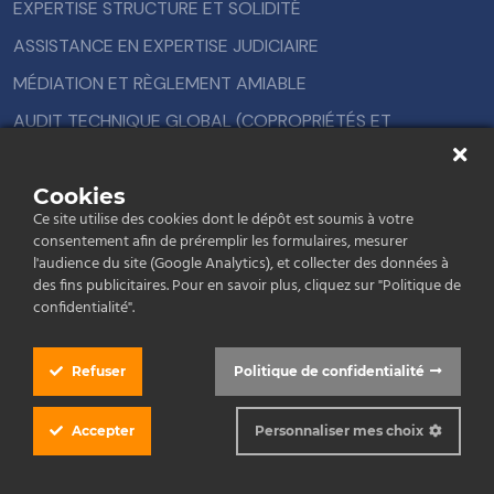
EXPERTISE STRUCTURE ET SOLIDITÉ
ASSISTANCE EN EXPERTISE JUDICIAIRE
MÉDIATION ET RÈGLEMENT AMIABLE
AUDIT TECHNIQUE GLOBAL (COPROPRIÉTÉS ET
BÂTIMENTS PROS)
COURTIER EN TRAVAUX
Cookies
Ce site utilise des cookies dont le dépôt est soumis à votre
consentement afin de préremplir les formulaires, mesurer
Navigation
l'audience du site (Google Analytics), et collecter des données à
des fins publicitaires. Pour en savoir plus, cliquez sur "Politique de
Accueil
confidentialité".
Expertise
Refuser
Politique de confidentialité
Rénovation
À Propos De Nous
Accepter
Personnaliser mes choix
Actualités
Mentions Légales